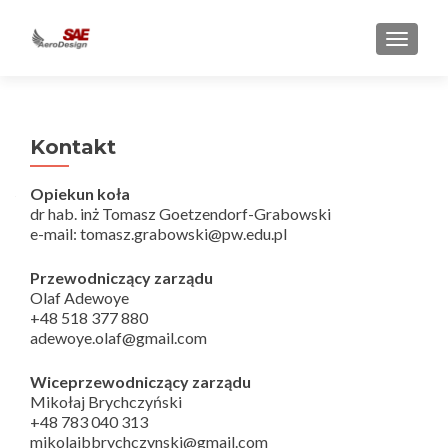
PRZEŁ
Kontakt
Opiekun koła
dr hab. inż Tomasz Goetzendorf-Grabowski
e-mail: tomasz.grabowski@pw.edu.pl
Przewodniczący zarządu
Olaf Adewoye
+48 518 377 880
adewoye.olaf@gmail.com
Wiceprzewodniczący zarządu
Mikołaj Brychczyński
+48 783 040 313
mikolajbbrychczynski@gmail.com